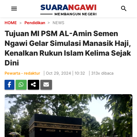
SUARA
NGAWI
menu
search
MEMBANGUN NEGERI
HOME
>
Pendidikan
> NEWS
Tujuan MI PSM AL-Amin Semen
Ngawi Gelar Simulasi Manasik Haji,
Kenalkan Rukun Islam Kelima Sejak
Dini
Pewarta - redaktur
|
Oct 29, 2024 | 10:32
|
313x dibaca