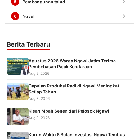
chevron_right
5
Pembangunan talud
chevron_right
6
Novel
Berita Terbaru
Agustus 2026 Warga Ngawi Jatim Terima
Pembebasan Pajak Kendaraan
Aug 5, 2026
Capaian Produksi Padi di Ngawi Meningkat
Setiap Tahun
Aug 3, 2026
Kisah Mbah Senen dari Pelosok Ngawi
Aug 3, 2026
Kurun Waktu 6 Bulan Investasi Ngawi Tembus