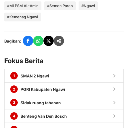
#MI PSM AL-Amin
#Semen Paron
#Ngawi
#Kemenag Ngawi
Bagikan:
Fokus Berita
chevron_right
1
SMAN 2 Ngawi
chevron_right
2
PGRI Kabupaten Ngawi
chevron_right
3
Sidak ruang tahanan
chevron_right
4
Benteng Van Den Bosch