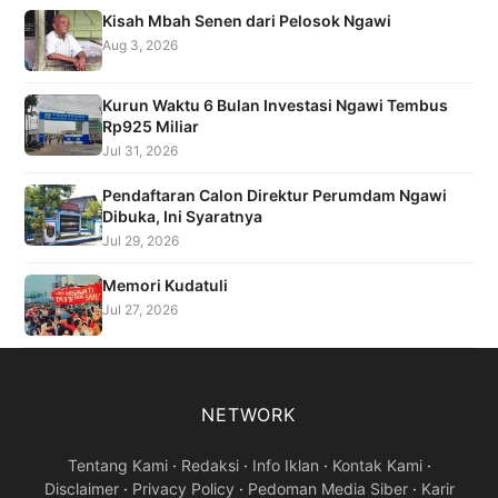
Kisah Mbah Senen dari Pelosok Ngawi
Aug 3, 2026
Kurun Waktu 6 Bulan Investasi Ngawi Tembus
Rp925 Miliar
Jul 31, 2026
Pendaftaran Calon Direktur Perumdam Ngawi
Dibuka, Ini Syaratnya
Jul 29, 2026
Memori Kudatuli
Jul 27, 2026
NETWORK
Tentang Kami
·
Redaksi
·
Info Iklan
·
Kontak Kami
·
Disclaimer
·
Privacy Policy
·
Pedoman Media Siber
·
Karir