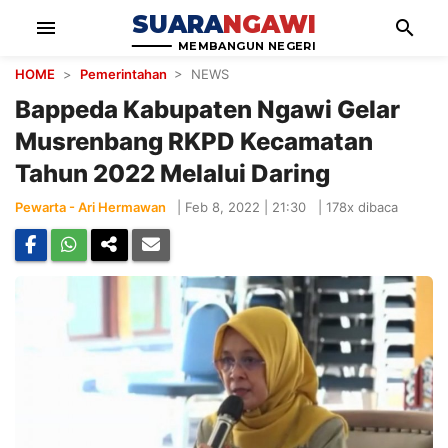
SUARA
NGAWI
menu
search
MEMBANGUN NEGERI
HOME
>
Pemerintahan
> NEWS
Bappeda Kabupaten Ngawi Gelar
Musrenbang RKPD Kecamatan
Tahun 2022 Melalui Daring
Pewarta - Ari Hermawan
|
Feb 8, 2022 | 21:30
|
178x dibaca