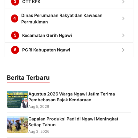
chevron_right
3
OTT KPK
Dinas Perumahan Rakyat dan Kawasan
chevron_right
4
Permukiman
chevron_right
5
Kecamatan Gerih Ngawi
chevron_right
6
PGRI Kabupaten Ngawi
Berita Terbaru
Agustus 2026 Warga Ngawi Jatim Terima
Pembebasan Pajak Kendaraan
Aug 5, 2026
Capaian Produksi Padi di Ngawi Meningkat
Setiap Tahun
Aug 3, 2026