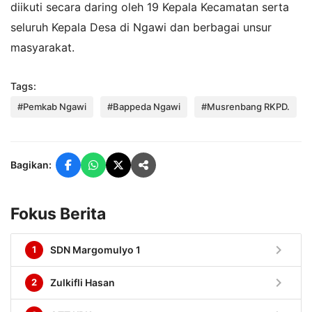
diikuti secara daring oleh 19 Kepala Kecamatan serta
seluruh Kepala Desa di Ngawi dan berbagai unsur
masyarakat.
Tags:
#Pemkab Ngawi
#Bappeda Ngawi
#Musrenbang RKPD.
Bagikan:
Fokus Berita
chevron_right
1
SDN Margomulyo 1
chevron_right
2
Zulkifli Hasan