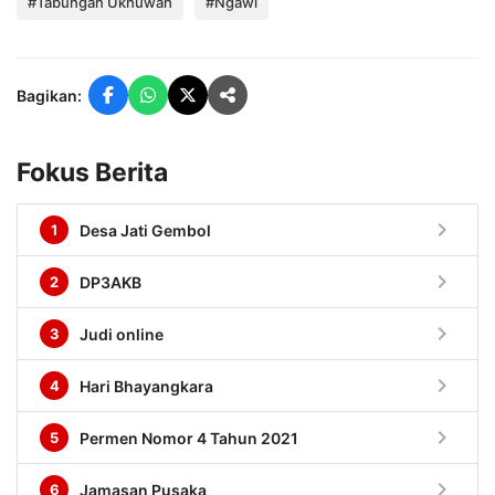
#Tabungan Ukhuwah
#Ngawi
Bagikan:
Fokus Berita
chevron_right
1
Desa Jati Gembol
chevron_right
2
DP3AKB
chevron_right
3
Judi online
chevron_right
4
Hari Bhayangkara
chevron_right
5
Permen Nomor 4 Tahun 2021
chevron_right
6
Jamasan Pusaka