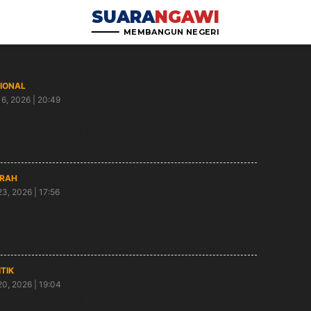
SUARA
NGAWI
MEMBANGUN NEGERI
IONAL
6, 2026 | 20:49
gota DPR RI Budi Kanang Temui Keluarga Korban
elakaan Kereta Api
RAH
23, 2026 | 17:56
I Ngawi Kritik PDI Perjuangan Gunakan Pendopo
ya Graha Untuk Kegiatan Politik
ITIK
20, 2026 | 19:04
e-rame Milenial Ngawi Gabung PDI Perjuangan