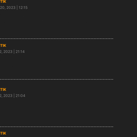
ITIK
20, 2023 | 12:15
teng Ngawi Siapkan Posko Gotong Royong
enangan Ganjar-Mahfud di Seluruh Pelosok Desa
ITIK
2, 2023 | 21:14
ang Banner Tidak di Pohon, Bacaleg Dapil 6
on-Kedunggalar Ini Tuai Pujian
ITIK
2, 2023 | 21:04
 Suprih Wardoyo: Peringatan Hari Lahir Pancasila
en Lahirnya Generasi Berkarakter Pancasila
ITIK