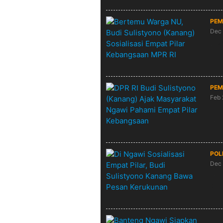
PEM
Dec 
Ber
Sos
PEM
Feb 
DPR
Nga
POL
Dec 
Di 
Kan