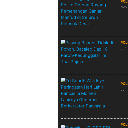
POL
Nov 
Ban
Pem
POL
Jun 
Pas
Par
POL
Jun 
Tri
Mom
POL