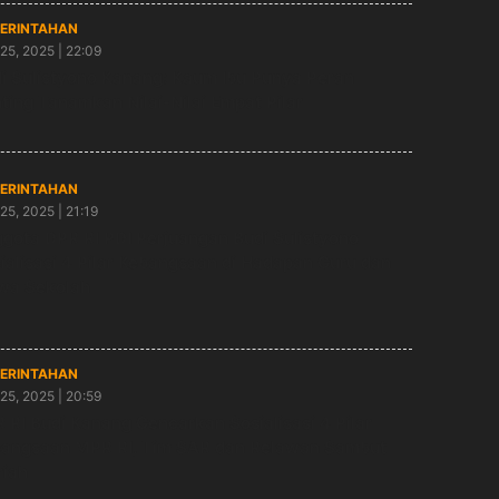
ERINTAHAN
25, 2025 | 22:09
i Sulistyono Kanang: Kaum Ibu Punya Peran
ting Tanamkan Nilai-Nilai Empat Pilar
ERINTAHAN
25, 2025 | 21:19
gota DPR RI PDI Perjuangan Budi Sulistyono
ialisasi 4 Pilar Kebangsaan di Hadapan Guru dan
wa Sekolah
ERINTAHAN
25, 2025 | 20:59
 RI Budi Kanang Gencarkan Sosialisasi 4 Pilar
angsaan MPR RI, Tim SAR dan Relawan Sambut
riah