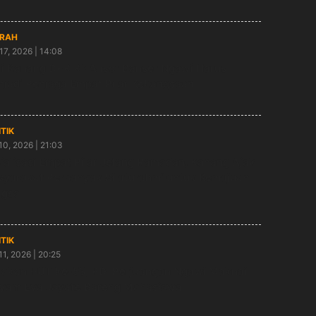
RAH
17, 2026 | 14:08
i Kanang DPR RI: Ansor Banser Ngawi Harus
jadi Penjaga Empat Pilar Kebangsaan
ITIK
10, 2026 | 21:03
ialisasi Empat Pilar Jelang Ramadan, Kanang Ajak
yarakat Perbanyak Silaturahmi untuk Kemajuan
ngsa
ITIK
11, 2026 | 20:25
akan HUT ke-53, PDI Perjuangan Ngawi Maknai
yam Eva Jayate Bareng Mahasiswa