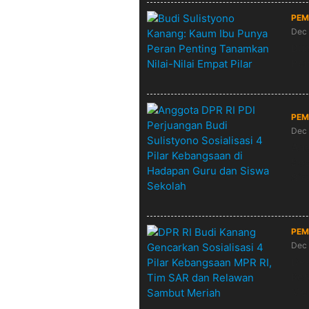
PEM
Dec 
Bud
Pen
PEM
Dec 
Ang
Sos
Sis
PEM
Dec 
DPR
Keb
Me