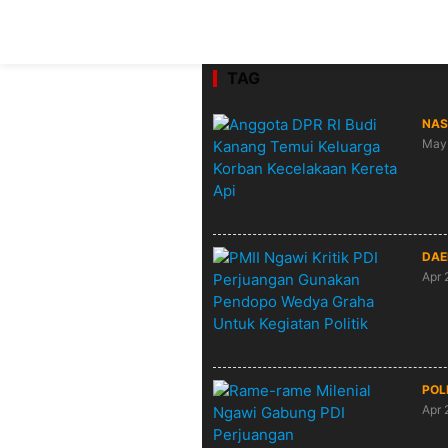
TAG
NAS
May 
Ang
Kec
DAE
Apr 
PMI
Wed
POL
Apr 
Ram