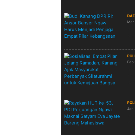
DAE
Mar 
Bud
Men
POL
Feb 
Sos
Mas
Ba
POL
Jan 
Ray
Sat