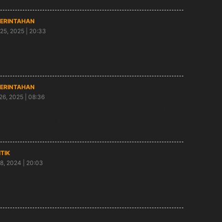
ERINTAHAN
25, 2025 | 20:33
temu Warga NU, Budi Sulistyono (Kanang)
ialisasi Empat Pilar Kebangsaan MPR RI
ERINTAHAN
26, 2025 | 08:36
 RI Budi Sulistyono (Kanang) Ajak Masyarakat
wi Pahami Empat Pilar Kebangsaan
ITIK
8, 2024 | 20:03
Ngawi Sosialisasi Empat Pilar, Budi Sulistyono
ang Bawa Pesan Kerukunan