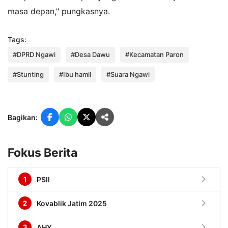
masa depan," pungkasnya.
Tags:
#DPRD Ngawi
#Desa Dawu
#Kecamatan Paron
#Stunting
#Ibu hamil
#Suara Ngawi
Bagikan:
Fokus Berita
chevron_right
1
PSII
chevron_right
2
Kovablik Jatim 2025
chevron_right
3
AHY