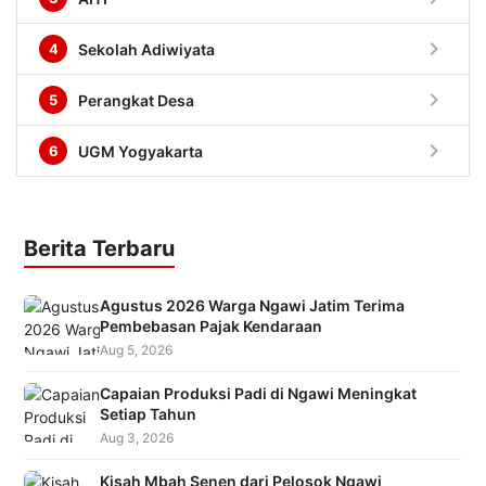
chevron_right
4
Sekolah Adiwiyata
chevron_right
5
Perangkat Desa
chevron_right
6
UGM Yogyakarta
Berita Terbaru
Agustus 2026 Warga Ngawi Jatim Terima
Pembebasan Pajak Kendaraan
Aug 5, 2026
Capaian Produksi Padi di Ngawi Meningkat
Setiap Tahun
Aug 3, 2026
Kisah Mbah Senen dari Pelosok Ngawi