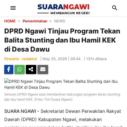
SUARA
NGAWI
menu
search
MEMBANGUN NEGERI
HOME
>
Pemerintahan
> NEWS
DPRD Ngawi Tinjau Program Tekan
Balita Stunting dan Ibu Hamil KEK
di Desa Dawu
Pewarta - redaktur
|
May 25, 2026 | 09:44
|
137x dibaca
Setwan DPRD Ngawi saat memberikan dukungan program tekan stunting
dan ibu hamil KEK. (Foto: Tim Suara Ngawi)
SUARA NGAWI -
Sekretariat Dewan Perwakilan Rakyat
Daerah (DPRD) Kabupaten Ngawi, melakukan