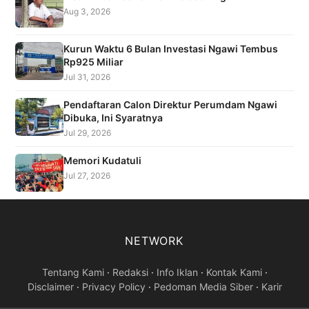
Aug 3, 2026
Kurun Waktu 6 Bulan Investasi Ngawi Tembus
Rp925 Miliar
Jul 31, 2026
Pendaftaran Calon Direktur Perumdam Ngawi
Dibuka, Ini Syaratnya
Jul 29, 2026
Memori Kudatuli
Jul 27, 2026
NETWORK
Tentang Kami
·
Redaksi
·
Info Iklan
·
Kontak Kami
·
Disclaimer
·
Privacy Policy
·
Pedoman Media Siber
·
Karir