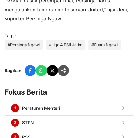
"Modal masuk perempat final, Persinga harus
mengalahkan tuan rumah Pasuruan United," ujar Jeni,
suporter Persinga Ngawi.
Tags:
#Persinga Ngawi
#Liga 4 PSII Jatim
#Suara Ngawi
Bagikan:
Fokus Berita
chevron_right
1
Peraturan Menteri
chevron_right
2
STPN
chevron_right
3
PSSI