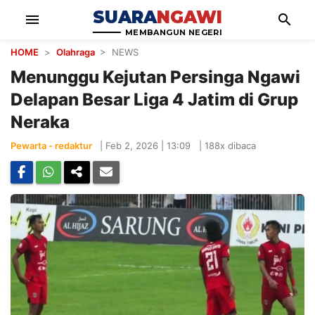
SUARA
NGAWI
menu
search
MEMBANGUN NEGERI
HOME
>
Olahraga
> NEWS
Menunggu Kejutan Persinga Ngawi
Delapan Besar Liga 4 Jatim di Grup
Neraka
Pewarta - redaktur
|
Feb 2, 2026 | 13:09
|
188x dibaca