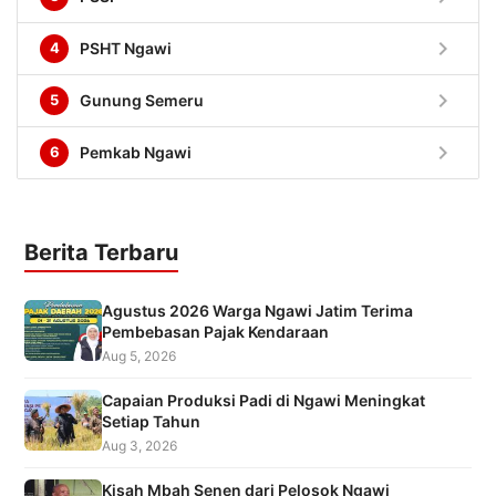
chevron_right
4
PSHT Ngawi
chevron_right
5
Gunung Semeru
chevron_right
6
Pemkab Ngawi
Berita Terbaru
Agustus 2026 Warga Ngawi Jatim Terima
Pembebasan Pajak Kendaraan
Aug 5, 2026
Capaian Produksi Padi di Ngawi Meningkat
Setiap Tahun
Aug 3, 2026
Kisah Mbah Senen dari Pelosok Ngawi