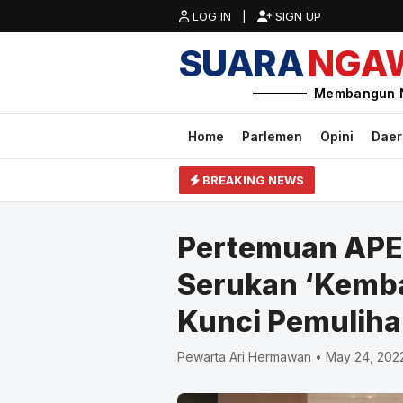
LOG IN |
SIGN UP
SUARA
NGA
Membangun 
Home
Parlemen
Opini
Dae
BREAKING NEWS
Pertemuan APE
Serukan ‘Kemba
Kunci Pemuliha
Pewarta Ari Hermawan • May 24, 2022