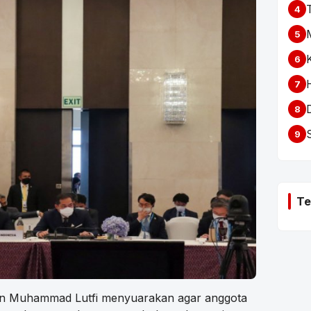
4
5
6
7
8
9
Te
an Muhammad Lutfi menyuarakan agar anggota