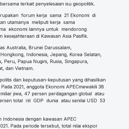
ersama terkait penyelesaian isu geopolitik.
erupakan forum kerja sama 21 Ekonomi di
atan utamanya meliputi kerja sama
sama ekonomi lainnya untuk mendorong
kesejahteraan di Kawasan Asia Pasifik.
as Australia, Brunei Darussalam,
k, Hongkong, Indonesia, Jepang, Korea Selatan,
u, Peru, Papua Nugini, Rusia, Singapura,
at, dan Vietnam.
litis dan keputusan-keputusan yang dihasilkan
kat. Pada 2021, anggota Ekonomi APECmewakili 38
miliar jiwa, 47 persen perdagangan global atau
persen total riil GDP dunia atau senilai USD 53
an Indonesia dengan kawasan APEC
1. Pada periode tersebut, total nilai ekspor