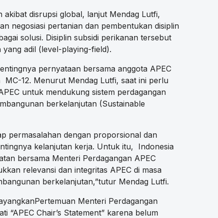
akibat disrupsi global, lanjut Mendag Lutfi,
n negosiasi pertanian dan pembentukan disiplin
agai solusi. Disiplin subsidi perikanan tersebut
ng adil (level-playing-field).
pentingnya pernyataan bersama anggota APEC
 MC-12. Menurut Mendag Lutfi, saat ini perlu
as APEC untuk mendukung sistem perdagangan
embangunan berkelanjutan (Sustainable
ap permasalahan dengan proporsional dan
ingnya kelanjutan kerja. Untuk itu, Indonesia
atan bersama Menteri Perdagangan APEC
kan relevansi dan integritas APEC di masa
mbangunan berkelanjutan,”tutur Mendag Lutfi.
yayangkanPertemuan Menteri Perdagangan
ti “APEC Chair’s Statement” karena belum