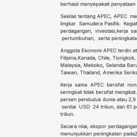
berhasil menyepakati penyataan b
Sekilas tentang APEC, APEC m
lingkar Samudera Pasifik. Kegi
perdagangan, investasi,kerja 
pertumbuhan, serta peningkatan 
Anggota Ekonomi APEC terdiri at
Filipina,Kanada, Chile, Tiongko
Malaysia, Meksiko, Selandia Bar
Taiwan, Thailand, Amerika Serik
Kerja sama APEC bersifat nonpo
seringkali tidak bersifat mengi
persen penduduk dunia atau 2,9 
senilai USD 24 triliun, dan 61 
triliun.
Secara nilai, ekspor perdagang
menunjukkan peningkatan pada202