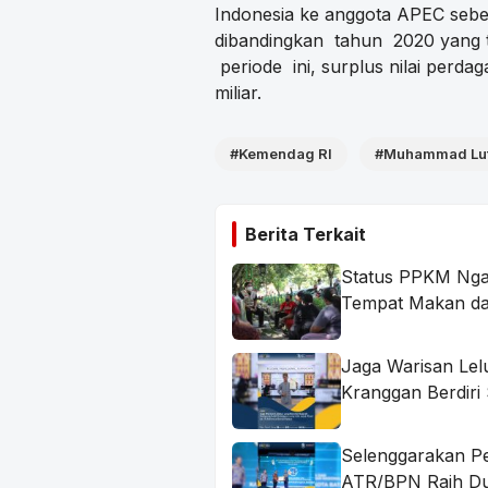
Indonesia ke anggota APEC sebes
dibandingkan tahun 2020 yang t
periode ini, surplus nilai per
miliar.
#Kemendag RI
#Muhammad Lut
Berita Terkait
Status PPKM Ngaw
Tempat Makan da
Jaga Warisan Lel
Kranggan Berdiri
Selenggarakan Pe
ATR/BPN Raih D