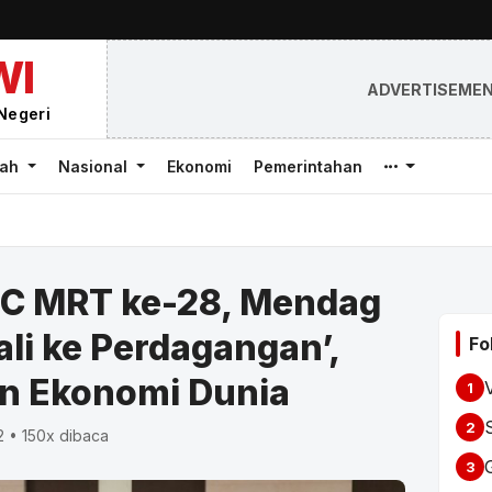
WI
ADVERTISEME
Negeri
rah
Nasional
Ekonomi
Pemerintahan
C MRT ke-28, Mendag
li ke Perdagangan’,
Fo
n Ekonomi Dunia
1
2
 • 150x dibaca
3