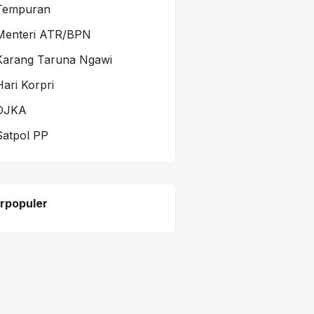
Tempuran
Menteri ATR/BPN
Karang Taruna Ngawi
Hari Korpri
DJKA
Satpol PP
rpopuler