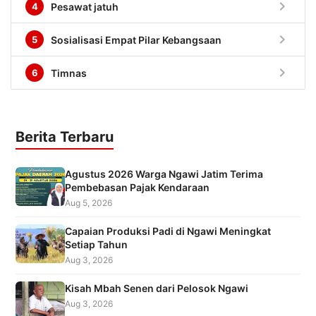
chevron_right
4
Pesawat jatuh
chevron_right
5
Sosialisasi Empat Pilar Kebangsaan
chevron_right
6
Timnas
Berita Terbaru
Agustus 2026 Warga Ngawi Jatim Terima
Pembebasan Pajak Kendaraan
Aug 5, 2026
Capaian Produksi Padi di Ngawi Meningkat
Setiap Tahun
Aug 3, 2026
Kisah Mbah Senen dari Pelosok Ngawi
Aug 3, 2026