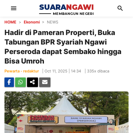
SUARA
NGAWI
menu
search
MEMBANGUN NEGERI
HOME
>
Ekonomi
> NEWS
Hadir di Pameran Properti, Buka
Tabungan BPR Syariah Ngawi
Perseroda dapat Sembako hingga
Bisa Umroh
Pewarta - redaktur
|
Oct 11, 2025 | 14:34
|
335x dibaca