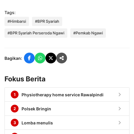
Tags:
#Himbarsi
#BPR Syariah
#BPR Syariah Perseroda Ngawi
#Pemkab Ngawi
Bagikan:
Fokus Berita
chevron_right
1
Physiotherapy home service Rawalpindi
chevron_right
2
Polsek Bringin
chevron_right
3
Lomba menulis