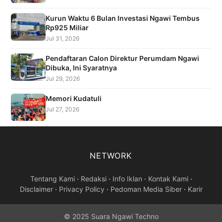
Kurun Waktu 6 Bulan Investasi Ngawi Tembus
Rp925 Miliar
Jul 31, 2026
Pendaftaran Calon Direktur Perumdam Ngawi
Dibuka, Ini Syaratnya
Jul 29, 2026
Memori Kudatuli
Jul 27, 2026
NETWORK
Tentang Kami
·
Redaksi
·
Info Iklan
·
Kontak Kami
·
Disclaimer
·
Privacy Policy
·
Pedoman Media Siber
·
Karir
© 2025 Suara Ngawi Techno