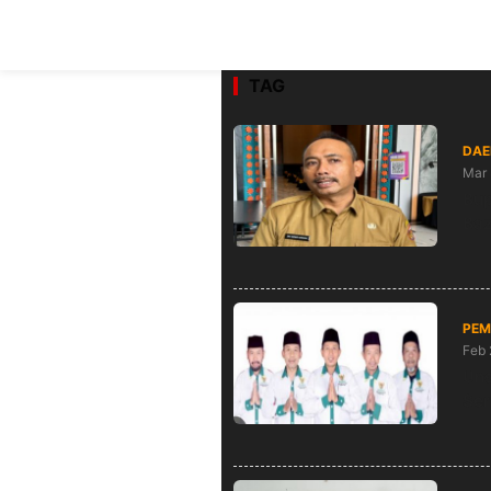
TAG
DAE
Mar 
Bup
Baz
PEM
Feb 
Uns
Ser