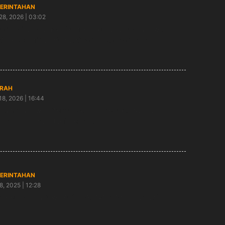
ERINTAHAN
28, 2026 | 03:02
erhasilan Samsul Hadi Pimpin Baznas Ngawi,
tu Pendidikan dan Entaskan Kemiskinan
RAH
18, 2026 | 16:44
NAS Ngawi Diterpa Isu Tak Sedap, Dugaan
utan Jabatan Jadi Pemicu
ERINTAHAN
8, 2025 | 12:28
! Pemkab Ngawi Raih BAZNAS Award 2025