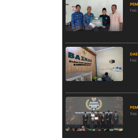
PEM
Feb 
Keb
Ban
DAE
Feb 
BAZ
Reb
PEM
Sep 
Top