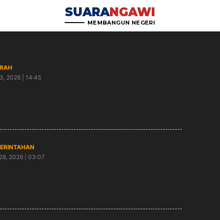
SUARA
NGAWI
MEMBANGUN NEGERI
RAH
3, 2026 | 14:45
ati Ony: Samsul Hadi Masih Aktif Sebagai Ketua
nas Ngawi
ERINTAHAN
28, 2026 | 03:07
ur Pimpinan Baznas Ngawi Ikuti Pelatihan dan
tifikasi Nasional