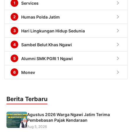
chevron_right
1
Services
chevron_right
2
Humas Polda Jatim
chevron_right
3
Hari Lingkungan Hidup Sedunia
chevron_right
4
Sambel Belut Khas Ngawi
chevron_right
5
Alumni SMK PGRI 1 Ngawi
chevron_right
6
Monev
Berita Terbaru
Agustus 2026 Warga Ngawi Jatim Terima
Pembebasan Pajak Kendaraan
Aug 5, 2026