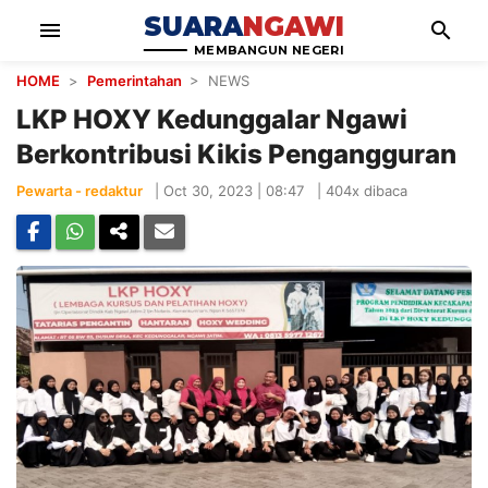
SUARA
NGAWI
menu
search
MEMBANGUN NEGERI
HOME
>
Pemerintahan
> NEWS
LKP HOXY Kedunggalar Ngawi
Berkontribusi Kikis Pengangguran
Pewarta - redaktur
|
Oct 30, 2023 | 08:47
|
404x dibaca