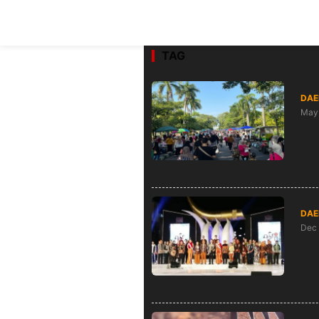
TAG
DAE
May 
Aha
Tu
DAE
Dec 
Nga
Bup