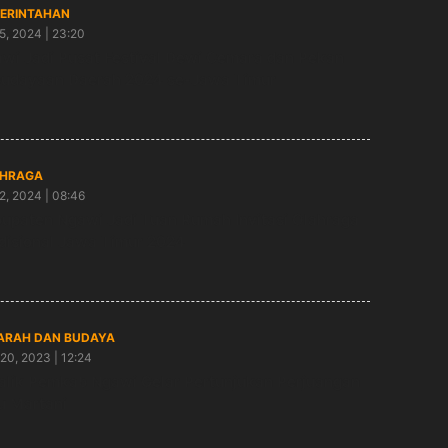
ERINTAHAN
5, 2024 | 23:20
wi Jadi Pusat Festival Dewi Cemara dan Pekan
udayaan Daerah 2024 se-Jawa Timur
HRAGA
2, 2024 | 08:46
upaten Ngawi Jadi Tuan Rumah Invitasi Olahraga
disional Jawa Timur 2024
ARAH DAN BUDAYA
20, 2023 | 12:24
alik Pemkab Ngawi Gelar Pertunjukan Perjuangan
u Martani