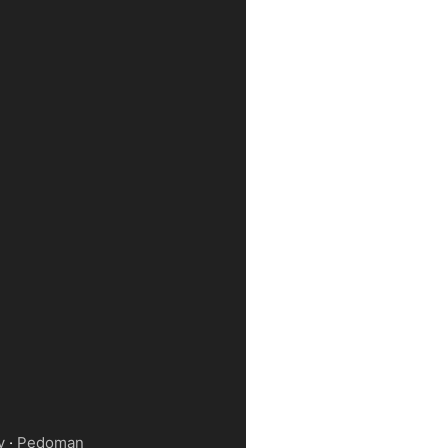
y
·
Pedoman