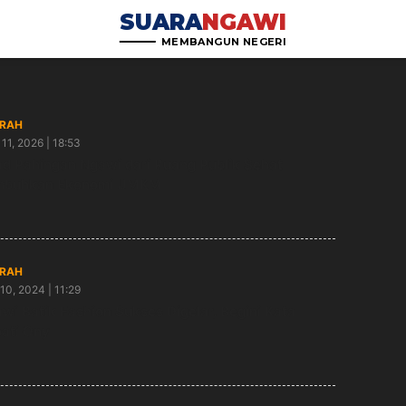
SUARA
NGAWI
MEMBANGUN NEGERI
RAH
11, 2026 | 18:53
d Pahingan Ngawi dari Ruang Publik Sehat
mbuhkan Ekonomi UMKM
RAH
10, 2024 | 11:29
wi Batik Fashion Sukses Digelar, Begini Kata
ati Ony