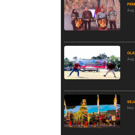
PEM
Aug 
Nga
Keb
OLA
Aug 
Kab
Tra
SEJ
Nov 
Dib
Jur