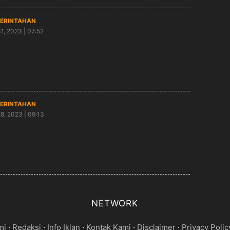
ERINTAHAN
31, 2023 | 07:52
genal Si Mansur Pendukung Disparpora Ngawi
am Menumbuhkan Jiwa Usaha Pramuka Melalui
dupreneur
ERINTAHAN
28, 2023 | 09:13
! Disparpora Ngawi Masuk 15 Besar Kompetisi
vasi Daerah dan Teknologi Award Bidang Ekonomi
Jatim
NETWORK
mi
·
Redaksi
·
Info Iklan
·
Kontak Kami
·
Disclaimer
·
Privacy Polic