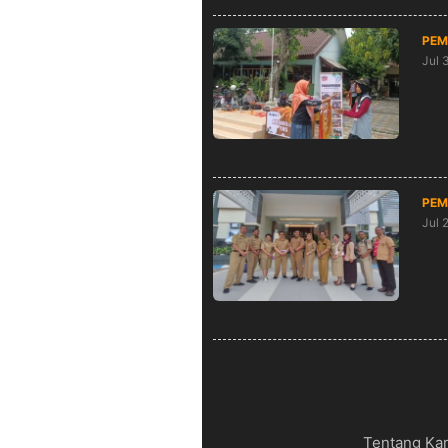
PEM
Jul 
Men
dal
Pan
PEM
Jul 
Top
Ino
Se-
Tentang Ka