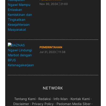
Nov 30, 2024 | 21:00
Baznas Kabupaten Ngawi Mampu
Entaskan Kemiskinan dan
Tingkatkan Kesejahteraan
Masyarakat
PEMERINTAHAN
Jul 31, 2023 | 11:38
BAZNAS Ngawi Lindungi Marbot
dengan BPJS Ketenagakerjaan
NETWORK
Tentang Kami
·
Redaksi
·
Info Iklan
·
Kontak Kami
·
Disclaimer
·
Privacy Policy
·
Pedoman Media Siber
·