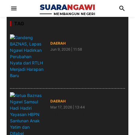
SUARA
NGAWI
menu
search
MEMBANGUN NEGERI
TAG
DAERAH
Jun 9, 2026 | 11:58
Gandeng BAZNAS, Lapas Ngawi
Hadirkan Perubahan Nyata dari
RTLH Menjadi Harapan Baru
DAERAH
Mar 17, 2026 | 13:44
Ketua Baznas Ngawi Samsul Hadi
Hadiri Yayasan HBPN Santunan
Anak Yatim dan Difabel