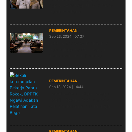
Ngawi Gandeng PT DPS Gelar
Pelatihan Kerja
PEMERINTAHAN
Sep 23, 2024 | 07:37
DPPTK Ngawi Gelar Bimtek
Peningkatan SDM Industri
Tembakau, Ini Tujuannya
PEMERINTAHAN
Sep 18, 2024 | 14:44
Bekali keterampilan Pekerja
Pabrik Rokok, DPPTK Ngawi
Adakan Pelatihan Tata Boga
PEMERINTAHAN