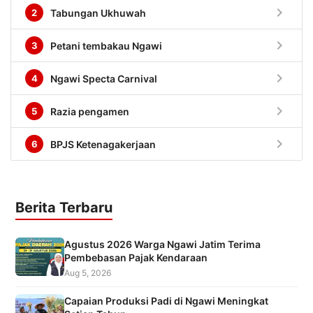
chevron_right
2
Tabungan Ukhuwah
chevron_right
3
Petani tembakau Ngawi
chevron_right
4
Ngawi Specta Carnival
chevron_right
5
Razia pengamen
chevron_right
6
BPJS Ketenagakerjaan
Berita Terbaru
Agustus 2026 Warga Ngawi Jatim Terima
Pembebasan Pajak Kendaraan
Aug 5, 2026
Capaian Produksi Padi di Ngawi Meningkat