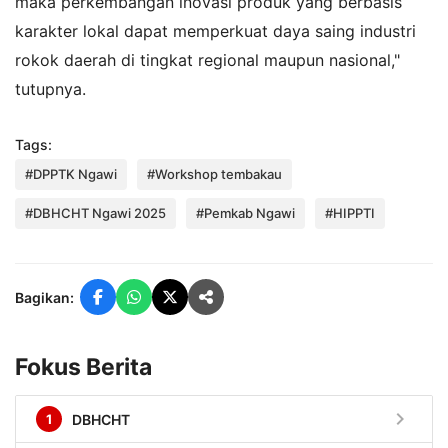
maka perkembangan inovasi produk yang berbasis
karakter lokal dapat memperkuat daya saing industri
rokok daerah di tingkat regional maupun nasional,"
tutupnya.
Tags:
#DPPTK Ngawi
#Workshop tembakau
#DBHCHT Ngawi 2025
#Pemkab Ngawi
#HIPPTI
Bagikan:
Fokus Berita
chevron_right
1
DBHCHT