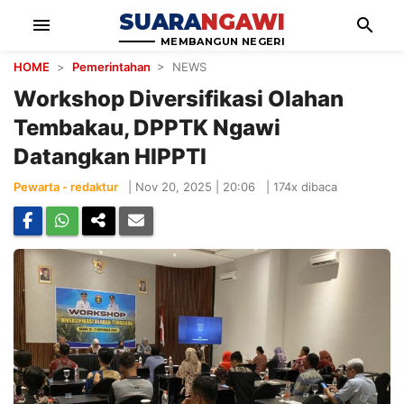
SUARA
NGAWI
menu
search
MEMBANGUN NEGERI
HOME
>
Pemerintahan
> NEWS
Workshop Diversifikasi Olahan
Tembakau, DPPTK Ngawi
Datangkan HIPPTI
Pewarta - redaktur
|
Nov 20, 2025 | 20:06
|
174x dibaca