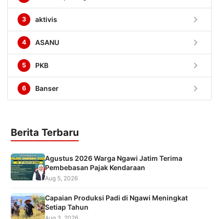
chevron_right
3
aktivis
chevron_right
4
ASANU
chevron_right
5
PKB
chevron_right
6
Banser
Berita Terbaru
Agustus 2026 Warga Ngawi Jatim Terima
Pembebasan Pajak Kendaraan
Aug 5, 2026
Capaian Produksi Padi di Ngawi Meningkat
Setiap Tahun
Aug 3, 2026