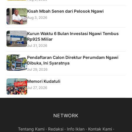
Kisah Mbah Senen dari Pelosok Ngawi
Aug 3, 2026
Kurun Waktu 6 Bulan Investasi Ngawi Tembus
Rp925 Miliar
Jul 31, 2026
Pendaftaran Calon Direktur Perumdam Ngawi
Dibuka, Ini Syaratnya
Jul 29, 2026
Memori Kudatuli
Jul 27, 2026
NETWORK
Tentang Kami
·
Redaksi
·
Info Iklan
·
Kontak Kami
·