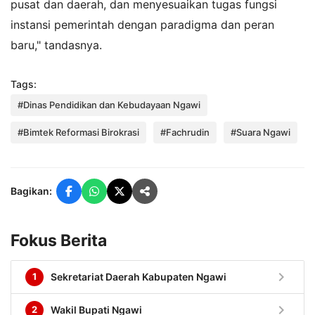
pusat dan daerah, dan menyesuaikan tugas fungsi
instansi pemerintah dengan paradigma dan peran
baru," tandasnya.
Tags:
#Dinas Pendidikan dan Kebudayaan Ngawi
#Bimtek Reformasi Birokrasi
#Fachrudin
#Suara Ngawi
Bagikan:
Fokus Berita
chevron_right
1
Sekretariat Daerah Kabupaten Ngawi
chevron_right
2
Wakil Bupati Ngawi