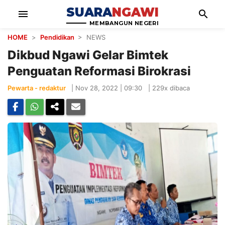
SUARA
NGAWI
menu
search
MEMBANGUN NEGERI
HOME
>
Pendidikan
> NEWS
Dikbud Ngawi Gelar Bimtek
Penguatan Reformasi Birokrasi
Pewarta - redaktur
|
Nov 28, 2022 | 09:30
|
229x dibaca